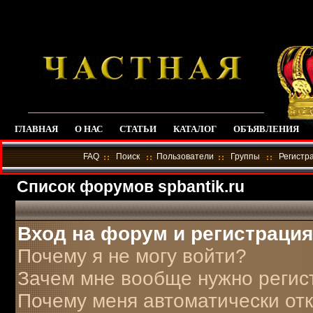
ГЛАВНАЯ
О НАС
СТАТЬИ
КАТАЛОГ
ОБЪЯВЛЕНИЯ
FAQ
Поиск
Пользователи
Группы
Регистр
Список форумов spbantik.ru
Вход на форум и регистрация
Почему я не могу войти?
Зачем мне вообще нужно регис
Почему меня автоматически от