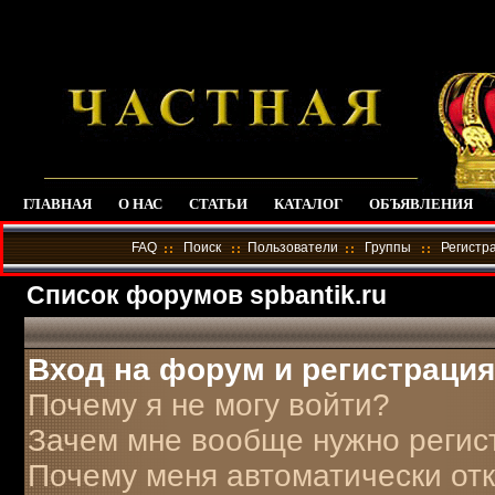
ГЛАВНАЯ
О НАС
СТАТЬИ
КАТАЛОГ
ОБЪЯВЛЕНИЯ
FAQ
Поиск
Пользователи
Группы
Регистр
Список форумов spbantik.ru
Вход на форум и регистрация
Почему я не могу войти?
Зачем мне вообще нужно регис
Почему меня автоматически от