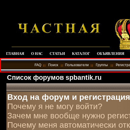
ГЛАВНАЯ
О НАС
СТАТЬИ
КАТАЛОГ
ОБЪЯВЛЕНИЯ
FAQ
Поиск
Пользователи
Группы
Регистр
Список форумов spbantik.ru
Вход на форум и регистрация
Почему я не могу войти?
Зачем мне вообще нужно регис
Почему меня автоматически от