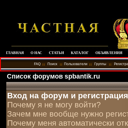
ГЛАВНАЯ
О НАС
СТАТЬИ
КАТАЛОГ
ОБЪЯВЛЕНИЯ
FAQ
Поиск
Пользователи
Группы
Регистр
Список форумов spbantik.ru
Вход на форум и регистрация
Почему я не могу войти?
Зачем мне вообще нужно регис
Почему меня автоматически от