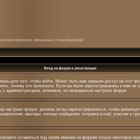
дических вопросов, связанных с этим форумом?
Вход на форум и регистрация
ваны для того, чтобы войти. Может быть вам закрыли доступ на этот фо
ить, почему это произошло. Если вы были зарегистрированы и вам не за
сь с администратором, возможно, он неправильно настроил форум.
атор настроил форум: должны ли вы зарегистрироваться, чтобы размещат
вателям: аватары, личные сообщения, отправка e-mail, участие в групп
 сможете оставаться под своим именем на форуме только некоторое огра