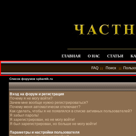
ГЛАВНАЯ
О НАС
СТАТЬИ
КА
FAQ
Поиск
Пользо
Список форумов spbantik.ru
Вход на форум и регистрация
Почему я не могу войти?
Зачем мне вообще нужно регистрироваться?
Почему меня автоматически отключает?
Как сделать, чтобы я не появлялся в списке активных пользователей?
Я забыл пароль!
Я зарегистрирован, но не могу войти!
Я был зарегистрирован, но больше не могу войти!
Параметры и настройки пользователя