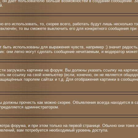
 и >, он даёт пользователю больше возможностей в создании сообщений.
й.
о его использовать, то, скорее всего, работать будут лишь несколько т
включён, то вы сможете выключить его для конкретного сообщения при 
 быть использованы для выражения чувств, например :) значит радость,
их: они легко могут сделать сообщение нечитаемым, и модератор может
сти загружать картинки на форум. Вы должны указать ссылку на картинк
азать ни ссылку на свой компьютер (если, конечно, он не является общед
 защищённых паролем сайтах и т.д. Для отображения картинки в сообщен
 должны прочесть как можно скорее. Объявления всегда находится в с
определяется администратором.
тра форума, и при этом только на первой странице. Обычно они тоже н
ъявлений, вам потребуется необходимый уровень доступа.