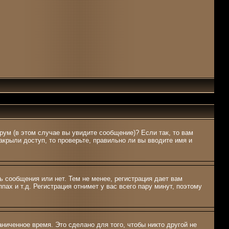
рум (в этом случае вы увидите сообщение)? Если так, то вам
крыли доступ, то проверьте, правильно ли вы вводите имя и
ь сообщения или нет. Тем не менее, регистрация дает вам
ах и т.д. Регистрация отнимет у вас всего пару минут, поэтому
ниченное время. Это сделано для того, чтобы никто другой не