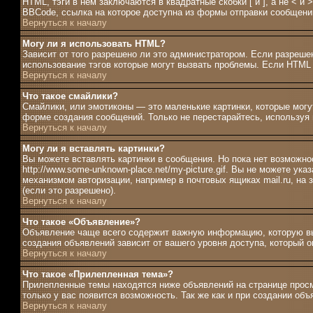
HTML, тэги в нём заключаются в квадратные скобки [ и ], а не <
BBCode, ссылка на которое доступна из формы отправки сообщени
Вернуться к началу
Могу ли я использовать HTML?
Зависит от того разрешено ли это администратором. Если разрешен
использование тэгов которые могут вызвать проблемы. Если HTML 
Вернуться к началу
Что такое смайлики?
Смайлики, или эмотиконы — это маленькие картинки, которые могут
форме создания сообщений. Только не перестарайтесь, используя 
Вернуться к началу
Могу ли я вставлять картинки?
Вы можете вставлять картинки в сообщения. Но пока нет возможно
http://www.some-unknown-place.net/my-picture.gif. Вы не можете ук
механизмом авторизации, например в почтовых ящиках mail.ru, на
(если это разрешено).
Вернуться к началу
Что такое «Объявление»?
Объявление чаще всего содержит важную информацию, которую вы
создания объявлений зависит от вашего уровня доступа, который 
Вернуться к началу
Что такое «Прилепленная тема»?
Прилепленные темы находятся ниже объявлений на странице просмо
только у вас появится возможность. Так же как и при создании об
Вернуться к началу