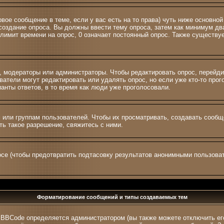
ервое сообщение в теме, если у вас есть на то права) чуть ниже основ
а создание опроса. Вы должны ввести тему опроса, затем как минимум два
лимит времени на опрос, 0 означает постоянный опрос. Также существуе
и, модераторы или администраторы. Чтобы редактировать опрос, перейди
зователи могут редактировать или удалять опрос, но если уже кто-то пр
ианты ответов, в то время как люди уже проголосовали.
ли группам пользователей. Чтобы их просматривать, создавать сообщен
ь такое разрешение, свяжитесь с ними.
се (чтобы предотвратить подтасовку результатов анонимными пользоват
Форматирование сообщений и типы создаваемых тем
 BBCode определяется администратором (вы также можете отключить ег