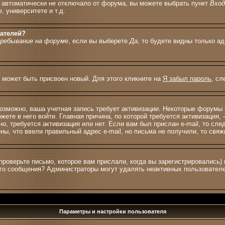
с автоматически не отключало от форума, вы можете выбрать пункт
Вхо
 университете и т.д.
вателей?
ребывание на форуме
, если вы выберете
Да
, то будете видны только а
м может быть присвоен новый. Для этого кликните на
Я забыл пароль
, сл
 возможно, ваша учетная запись требует активизации. Некоторые форумы
жете в него войти. Главная причина, по которой требуется активизация
о, требуется активизация или нет. Если вам был прислан e-mail, то сле
ены, что ввели правильный адрес e-mail, но письма не получили, то св
проверьте письмо, которое вам прислали, когда вы зарегистрировались)
ного сообщения? Администраторы могут удалять неактивных пользовател
Параметры и настройки пользователя