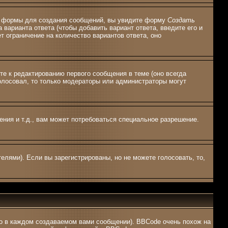
ной формы для создания сообщений, вы увидите форму
Создать
 варианта ответа (чтобы добавить вариант ответа, введите его и
т ограничение на количество вариантов ответа, оно
те к редактированию первого сообщения в теме (оно всегда
оголосовал, то только модераторы или администраторы могут
ия и т.д., вам может потребоваться специальное разрешение.
елями). Если вы зарегистрированы, но не можете голосовать, то,
о в каждом создаваемом вами сообщении). BBCode очень похож на