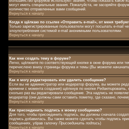
Большинство форумов используют звания, чтобы показать какое 
могут иметь специальные звания. Пожалуйста, не засоряйте форум
количество отправленных вами сообщений.
Вернуться к началу
Когда я щёлкаю по ссылке «Отправить e-mail», от меня требую
Только зарегистрированные пользователи могут посылать e-mail ч
злоупотребления системой e-mail анонимными пользователями.
Вернуться к началу
Как мне создать тему в форуме?
Легко, щёлкните по соответствующей кнопке в окне форума или те
перечислено внизу страницы форума и темы (
Вы можете начинать
Вернуться к началу
Как я могу редактировать или удалить сообщение?
Если вы не администратор или модератор форума, вы можете редак
времени с момента создания) щёлкнув по кнопке
Редактировать
,
сколько раз вы редактировали сообщение. Эта надпись не появляе
модератор (они должны сами оставить пометку, где сказано, почему
Вернуться к началу
Как присоединить подпись к моему сообщению?
Для того, чтобы присоединить подпись, вы должны сначала создат
подпись добавилась. Вы также можете сделать чтобы подпись при
сообщениях, убрав галочку
Присоединить подпись
)
Вернуться к началу