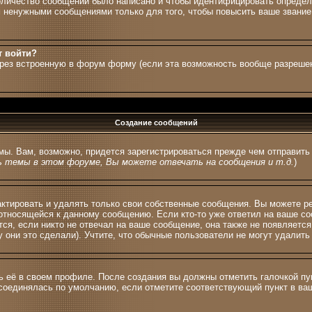
количество сообщений было написано и чтобы идентифицировать опреде
 ненужными сообщениями только для того, чтобы повысить ваше звание,
т войти?
ерез встроенную в форум форму (если эта возможность вообще разрешен
Создание сообщений
мы. Вам, возможно, придется зарегистрироваться прежде чем отправит
 темы в этом форуме, Вы можете отвечать на сообщения и т.д.
)
тировать и удалять только свои собственные сообщения. Вы можете ред
 относящейся к данному сообщению. Если кто-то уже ответил на ваше со
тся, если никто не отвечал на ваше сообщение, она также не появляетс
 они это сделали). Учтите, что обычные пользователи не могут удалить 
ь её в своем профиле. После создания вы должны отметить галочкой п
соединялась по умолчанию, если отметите соответствующий пункт в в