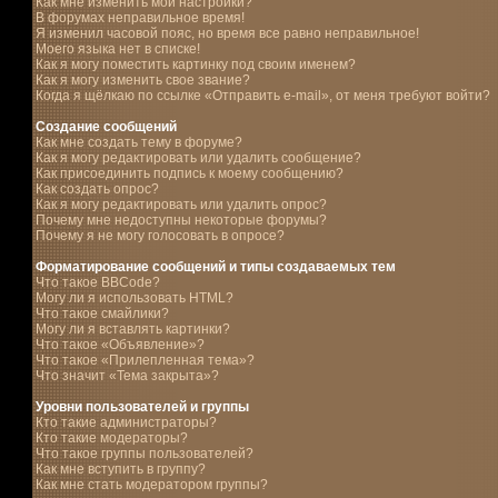
Как мне изменить мои настройки?
В форумах неправильное время!
Я изменил часовой пояс, но время все равно неправильное!
Моего языка нет в списке!
Как я могу поместить картинку под своим именем?
Как я могу изменить свое звание?
Когда я щёлкаю по ссылке «Отправить e-mail», от меня требуют войти?
Создание сообщений
Как мне создать тему в форуме?
Как я могу редактировать или удалить сообщение?
Как присоединить подпись к моему сообщению?
Как создать опрос?
Как я могу редактировать или удалить опрос?
Почему мне недоступны некоторые форумы?
Почему я не могу голосовать в опросе?
Форматирование сообщений и типы создаваемых тем
Что такое BBCode?
Могу ли я использовать HTML?
Что такое смайлики?
Могу ли я вставлять картинки?
Что такое «Объявление»?
Что такое «Прилепленная тема»?
Что значит «Тема закрыта»?
Уровни пользователей и группы
Кто такие администраторы?
Кто такие модераторы?
Что такое группы пользователей?
Как мне вступить в группу?
Как мне стать модератором группы?