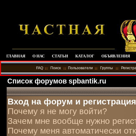
ГЛАВНАЯ
О НАС
СТАТЬИ
КАТАЛОГ
ОБЪЯВЛЕНИЯ
FAQ
Поиск
Пользователи
Группы
Регистр
Список форумов spbantik.ru
Вход на форум и регистрация
Почему я не могу войти?
Зачем мне вообще нужно регис
Почему меня автоматически от