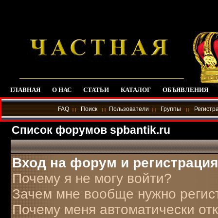
ГЛАВНАЯ
О НАС
СТАТЬИ
КАТАЛОГ
ОБЪЯВЛЕНИЯ
FAQ
Поиск
Пользователи
Группы
Регистр
Список форумов spbantik.ru
Вход на форум и регистрация
Почему я не могу войти?
Зачем мне вообще нужно регис
Почему меня автоматически от