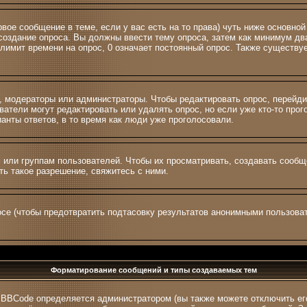
ервое сообщение в теме, если у вас есть на то права) чуть ниже основ
а создание опроса. Вы должны ввести тему опроса, затем как минимум два
лимит времени на опрос, 0 означает постоянный опрос. Также существуе
и, модераторы или администраторы. Чтобы редактировать опрос, перейди
зователи могут редактировать или удалять опрос, но если уже кто-то пр
ианты ответов, в то время как люди уже проголосовали.
ли группам пользователей. Чтобы их просматривать, создавать сообщен
ь такое разрешение, свяжитесь с ними.
се (чтобы предотвратить подтасовку результатов анонимными пользоват
Форматирование сообщений и типы создаваемых тем
 BBCode определяется администратором (вы также можете отключить ег