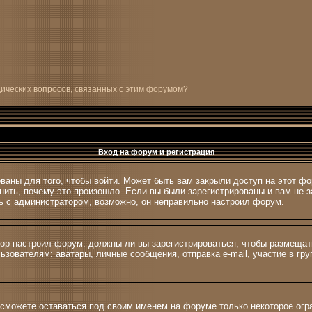
дических вопросов, связанных с этим форумом?
Вход на форум и регистрация
ваны для того, чтобы войти. Может быть вам закрыли доступ на этот фо
ить, почему это произошло. Если вы были зарегистрированы и вам не за
сь с администратором, возможно, он неправильно настроил форум.
атор настроил форум: должны ли вы зарегистрироваться, чтобы размещат
вателям: аватары, личные сообщения, отправка e-mail, участие в групп
 сможете оставаться под своим именем на форуме только некоторое огра