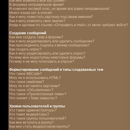
Как мне изменить мои настройки?
В форумах неправильное время!
Я изменил часовой пояс, но время все равно неправильное!
Моего языка нет в списке!
Как я могу поместить картинку под своим именем?
Как я могу изменить свое звание?
Когда я щёлкаю по ссылке «Отправить e-mail», от меня требуют войти?
Создание сообщений
Как мне создать тему в форуме?
Как я могу редактировать или удалить сообщение?
Как присоединить подпись к моему сообщению?
Как создать опрос?
Как я могу редактировать или удалить опрос?
Почему мне недоступны некоторые форумы?
Почему я не могу голосовать в опросе?
Форматирование сообщений и типы создаваемых тем
Что такое BBCode?
Могу ли я использовать HTML?
Что такое смайлики?
Могу ли я вставлять картинки?
Что такое «Объявление»?
Что такое «Прилепленная тема»?
Что значит «Тема закрыта»?
Уровни пользователей и группы
Кто такие администраторы?
Кто такие модераторы?
Что такое группы пользователей?
Как мне вступить в группу?
Как мне стать модератором группы?