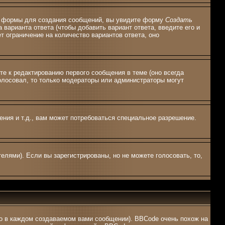
ной формы для создания сообщений, вы увидите форму
Создать
 варианта ответа (чтобы добавить вариант ответа, введите его и
т ограничение на количество вариантов ответа, оно
те к редактированию первого сообщения в теме (оно всегда
оголосовал, то только модераторы или администраторы могут
ия и т.д., вам может потребоваться специальное разрешение.
елями). Если вы зарегистрированы, но не можете голосовать, то,
о в каждом создаваемом вами сообщении). BBCode очень похож на