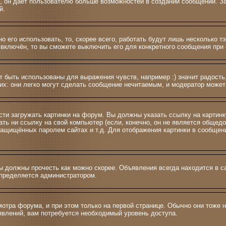
 и >, он даёт пользователю больше возможностей в создании сообщений.
й.
о его использовать, то, скорее всего, работать будут лишь несколько т
включён, то вы сможете выключить его для конкретного сообщения при 
 быть использованы для выражения чувств, например :) значит радость,
их: они легко могут сделать сообщение нечитаемым, и модератор может
сти загружать картинки на форум. Вы должны указать ссылку на картинк
азать ни ссылку на свой компьютер (если, конечно, он не является общед
 защищённых паролем сайтах и т.д. Для отображения картинки в сообщен
 должны прочесть как можно скорее. Объявления всегда находится в с
определяется администратором.
тра форума, и при этом только на первой странице. Обычно они тоже н
ъявлений, вам потребуется необходимый уровень доступа.