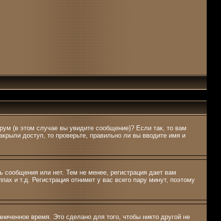
рум (в этом случае вы увидите сообщение)? Если так, то вам
крыли доступ, то проверьте, правильно ли вы вводите имя и
ь сообщения или нет. Тем не менее, регистрация дает вам
ах и т.д. Регистрация отнимет у вас всего пару минут, поэтому
ниченное время. Это сделано для того, чтобы никто другой не