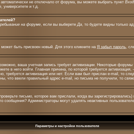
с автоматически не отключало от форума, вы можете выбрать пункт
Вхо
 университете и т.д.
вателей?
ребывание на форуме
, если вы выберете
Да
, то будете видны только а
м может быть присвоен новый. Для этого кликните на
Я забыл пароль
, сл
 возможно, ваша учетная запись требует активизации. Некоторые форумы
жете в него войти. Главная причина, по которой требуется активизация
о, требуется активизация или нет. Если вам был прислан e-mail, то сле
ены, что ввели правильный адрес e-mail, но письма не получили, то св
проверьте письмо, которое вам прислали, когда вы зарегистрировались)
ного сообщения? Администраторы могут удалять неактивных пользовател
Параметры и настройки пользователя