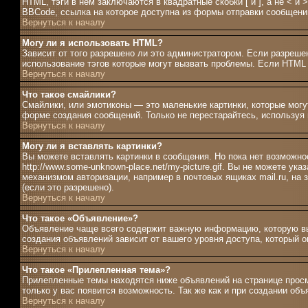
HTML, тэги в нём заключаются в квадратные скобки [ и ], а не <
BBCode, ссылка на которое доступна из формы отправки сообщени
Вернуться к началу
Могу ли я использовать HTML?
Зависит от того разрешено ли это администратором. Если разрешен
использование тэгов которые могут вызвать проблемы. Если HTML 
Вернуться к началу
Что такое смайлики?
Смайлики, или эмотиконы — это маленькие картинки, которые могут
форме создания сообщений. Только не перестарайтесь, используя 
Вернуться к началу
Могу ли я вставлять картинки?
Вы можете вставлять картинки в сообщения. Но пока нет возможно
http://www.some-unknown-place.net/my-picture.gif. Вы не можете ук
механизмом авторизации, например в почтовых ящиках mail.ru, на
(если это разрешено).
Вернуться к началу
Что такое «Объявление»?
Объявление чаще всего содержит важную информацию, которую вы
создания объявлений зависит от вашего уровня доступа, который 
Вернуться к началу
Что такое «Прилепленная тема»?
Прилепленные темы находятся ниже объявлений на странице просмо
только у вас появится возможность. Так же как и при создании об
Вернуться к началу