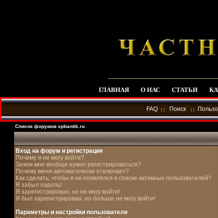
ГЛАВНАЯ
О НАС
СТАТЬИ
КА
FAQ
Поиск
Пользо
Список форумов spbantik.ru
Вход на форум и регистрация
Почему я не могу войти?
Зачем мне вообще нужно регистрироваться?
Почему меня автоматически отключает?
Как сделать, чтобы я не появлялся в списке активных пользователей?
Я забыл пароль!
Я зарегистрирован, но не могу войти!
Я был зарегистрирован, но больше не могу войти!
Параметры и настройки пользователя