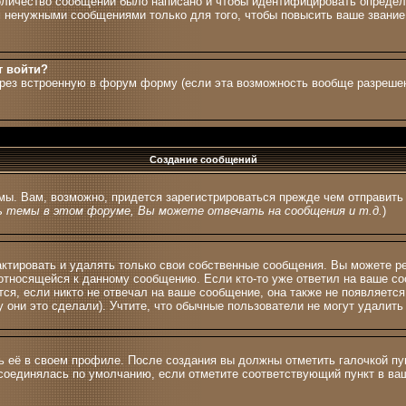
количество сообщений было написано и чтобы идентифицировать опреде
 ненужными сообщениями только для того, чтобы повысить ваше звание,
т войти?
ерез встроенную в форум форму (если эта возможность вообще разрешен
Создание сообщений
мы. Вам, возможно, придется зарегистрироваться прежде чем отправит
 темы в этом форуме, Вы можете отвечать на сообщения и т.д.
)
тировать и удалять только свои собственные сообщения. Вы можете ред
 относящейся к данному сообщению. Если кто-то уже ответил на ваше со
тся, если никто не отвечал на ваше сообщение, она также не появляетс
 они это сделали). Учтите, что обычные пользователи не могут удалить 
ь её в своем профиле. После создания вы должны отметить галочкой п
соединялась по умолчанию, если отметите соответствующий пункт в в