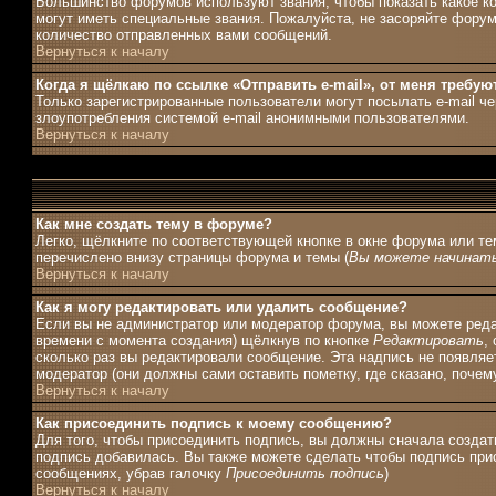
Большинство форумов используют звания, чтобы показать какое 
могут иметь специальные звания. Пожалуйста, не засоряйте форум
количество отправленных вами сообщений.
Вернуться к началу
Когда я щёлкаю по ссылке «Отправить e-mail», от меня требую
Только зарегистрированные пользователи могут посылать e-mail ч
злоупотребления системой e-mail анонимными пользователями.
Вернуться к началу
Как мне создать тему в форуме?
Легко, щёлкните по соответствующей кнопке в окне форума или те
перечислено внизу страницы форума и темы (
Вы можете начинать
Вернуться к началу
Как я могу редактировать или удалить сообщение?
Если вы не администратор или модератор форума, вы можете редак
времени с момента создания) щёлкнув по кнопке
Редактировать
,
сколько раз вы редактировали сообщение. Эта надпись не появляе
модератор (они должны сами оставить пометку, где сказано, почему
Вернуться к началу
Как присоединить подпись к моему сообщению?
Для того, чтобы присоединить подпись, вы должны сначала создат
подпись добавилась. Вы также можете сделать чтобы подпись при
сообщениях, убрав галочку
Присоединить подпись
)
Вернуться к началу