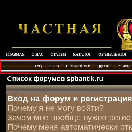
ГЛАВНАЯ
О НАС
СТАТЬИ
КАТАЛОГ
ОБЪЯВЛЕНИЯ
FAQ
Поиск
Пользователи
Группы
Регистр
Список форумов spbantik.ru
Вход на форум и регистрация
Почему я не могу войти?
Зачем мне вообще нужно регис
Почему меня автоматически от