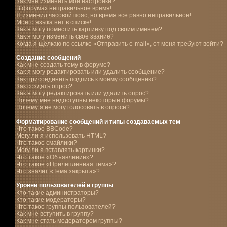
Как мне изменить мои настройки?
В форумах неправильное время!
Я изменил часовой пояс, но время все равно неправильное!
Моего языка нет в списке!
Как я могу поместить картинку под своим именем?
Как я могу изменить свое звание?
Когда я щёлкаю по ссылке «Отправить e-mail», от меня требуют войти?
Создание сообщений
Как мне создать тему в форуме?
Как я могу редактировать или удалить сообщение?
Как присоединить подпись к моему сообщению?
Как создать опрос?
Как я могу редактировать или удалить опрос?
Почему мне недоступны некоторые форумы?
Почему я не могу голосовать в опросе?
Форматирование сообщений и типы создаваемых тем
Что такое BBCode?
Могу ли я использовать HTML?
Что такое смайлики?
Могу ли я вставлять картинки?
Что такое «Объявление»?
Что такое «Прилепленная тема»?
Что значит «Тема закрыта»?
Уровни пользователей и группы
Кто такие администраторы?
Кто такие модераторы?
Что такое группы пользователей?
Как мне вступить в группу?
Как мне стать модератором группы?