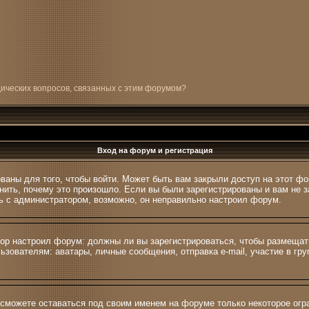
дических вопросов, связанных с этим форумом?
Вход на форум и регистрация
ваны для того, чтобы войти. Может быть вам закрыли доступ на этот фо
ить, почему это произошло. Если вы были зарегистрированы и вам не за
сь с администратором, возможно, он неправильно настроил форум.
атор настроил форум: должны ли вы зарегистрироваться, чтобы размещат
вателям: аватары, личные сообщения, отправка e-mail, участие в групп
 сможете оставаться под своим именем на форуме только некоторое огра