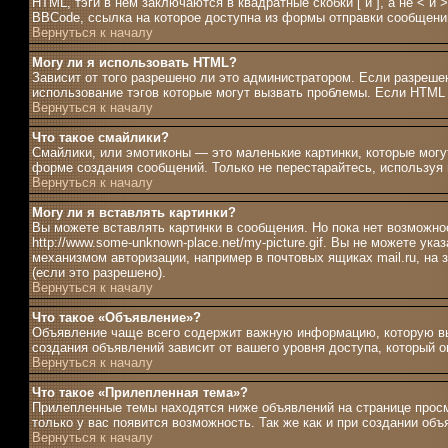
HTML, тэги в нём заключаются в квадратные скобки [ и ], а не <
BBCode, ссылка на которое доступна из формы отправки сообщени
Вернуться к началу
Могу ли я использовать HTML?
Зависит от того разрешено ли это администратором. Если разрешен
использование тэгов которые могут вызвать проблемы. Если HTML 
Вернуться к началу
Что такое смайлики?
Смайлики, или эмотиконы — это маленькие картинки, которые могут
форме создания сообщений. Только не перестарайтесь, используя 
Вернуться к началу
Могу ли я вставлять картинки?
Вы можете вставлять картинки в сообщения. Но пока нет возможно
http://www.some-unknown-place.net/my-picture.gif. Вы не можете ук
механизмом авторизации, например в почтовых ящиках mail.ru, на
(если это разрешено).
Вернуться к началу
Что такое «Объявление»?
Объявление чаще всего содержит важную информацию, которую вы
создания объявлений зависит от вашего уровня доступа, который 
Вернуться к началу
Что такое «Прилепленная тема»?
Прилепленные темы находятся ниже объявлений на странице просмо
только у вас появится возможность. Так же как и при создании об
Вернуться к началу