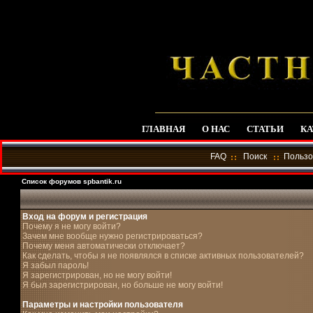
ГЛАВНАЯ
О НАС
СТАТЬИ
КА
FAQ
Поиск
Пользо
Список форумов spbantik.ru
Вход на форум и регистрация
Почему я не могу войти?
Зачем мне вообще нужно регистрироваться?
Почему меня автоматически отключает?
Как сделать, чтобы я не появлялся в списке активных пользователей?
Я забыл пароль!
Я зарегистрирован, но не могу войти!
Я был зарегистрирован, но больше не могу войти!
Параметры и настройки пользователя