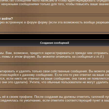
количество сообщений было написано и чтобы идентифицировать опреде
 ненужными сообщениями только для того, чтобы повысить ваше звание,
т войти?
ерез встроенную в форум форму (если эта возможность вообще разрешен
Создание сообщений
мы. Вам, возможно, придется зарегистрироваться прежде чем отправит
 темы в этом форуме, Вы можете отвечать на сообщения и т.д.
)
тировать и удалять только свои собственные сообщения. Вы можете ред
 относящейся к данному сообщению. Если кто-то уже ответил на ваше со
тся, если никто не отвечал на ваше сообщение, она также не появляетс
 они это сделали). Учтите, что обычные пользователи не могут удалить 
ь её в своем профиле. После создания вы должны отметить галочкой п
соединялась по умолчанию, если отметите соответствующий пункт в в