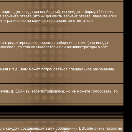
ной формы для создания сообщений, вы увидите форму
Создать
 варианта ответа (чтобы добавить вариант ответа, введите его и
т ограничение на количество вариантов ответа, оно
те к редактированию первого сообщения в теме (оно всегда
оголосовал, то только модераторы или администраторы могут
ия и т.д., вам может потребоваться специальное разрешение.
елями). Если вы зарегистрированы, но не можете голосовать, то,
о в каждом создаваемом вами сообщении). BBCode очень похож на