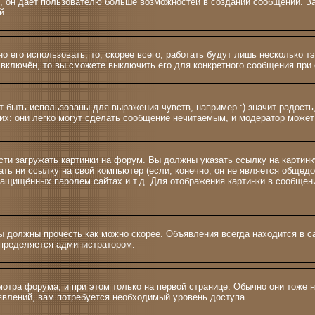
 и >, он даёт пользователю больше возможностей в создании сообщений.
й.
о его использовать, то, скорее всего, работать будут лишь несколько т
включён, то вы сможете выключить его для конкретного сообщения при 
 быть использованы для выражения чувств, например :) значит радость,
их: они легко могут сделать сообщение нечитаемым, и модератор может
сти загружать картинки на форум. Вы должны указать ссылку на картинк
азать ни ссылку на свой компьютер (если, конечно, он не является общед
 защищённых паролем сайтах и т.д. Для отображения картинки в сообщен
 должны прочесть как можно скорее. Объявления всегда находится в с
определяется администратором.
тра форума, и при этом только на первой странице. Обычно они тоже н
ъявлений, вам потребуется необходимый уровень доступа.