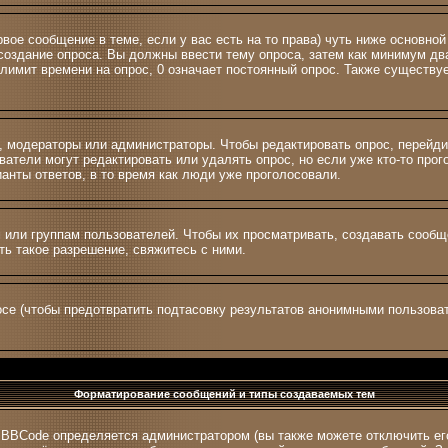
ервое сообщение в теме, если у вас есть на то права) чуть ниже основ
а создание опроса. Вы должны ввести тему опроса, затем как минимум два
лимит времени на опрос, 0 означает постоянный опрос. Также существуе
и, модераторы или администраторы. Чтобы редактировать опрос, перейди
зователи могут редактировать или удалять опрос, но если уже кто-то пр
ианты ответов, в то время как люди уже проголосовали.
ли группам пользователей. Чтобы их просматривать, создавать сообщен
ь такое разрешение, свяжитесь с ними.
се (чтобы предотвратить подтасовку результатов анонимными пользоват
Форматирование сообщений и типы создаваемых тем
 BBCode определяется администратором (вы также можете отключить ег