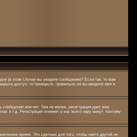
рум (в этом случае вы увидите сообщение)? Если так, то вам
крыли доступ, то проверьте, правильно ли вы вводите имя и
ь сообщения или нет. Тем не менее, регистрация дает вам
ах и т.д. Регистрация отнимет у вас всего пару минут, поэтому
ниченное время. Это сделано для того, чтобы никто другой не