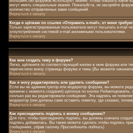
Большинство форумов используют звания, чтобы показать какое 
могут иметь специальные звания. Пожалуйста, не засоряйте форум
количество отправленных вами сообщений.
Вернуться к началу
Когда я щёлкаю по ссылке «Отправить e-mail», от меня требую
Только зарегистрированные пользователи могут посылать e-mail ч
злоупотребления системой e-mail анонимными пользователями.
Вернуться к началу
Как мне создать тему в форуме?
Легко, щёлкните по соответствующей кнопке в окне форума или те
перечислено внизу страницы форума и темы (
Вы можете начинать
Вернуться к началу
Как я могу редактировать или удалить сообщение?
Если вы не администратор или модератор форума, вы можете редак
времени с момента создания) щёлкнув по кнопке
Редактировать
,
сколько раз вы редактировали сообщение. Эта надпись не появляе
модератор (они должны сами оставить пометку, где сказано, почему
Вернуться к началу
Как присоединить подпись к моему сообщению?
Для того, чтобы присоединить подпись, вы должны сначала создат
подпись добавилась. Вы также можете сделать чтобы подпись при
сообщениях, убрав галочку
Присоединить подпись
)
Вернуться к началу