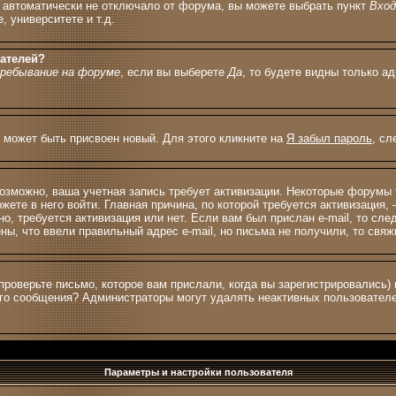
с автоматически не отключало от форума, вы можете выбрать пункт
Вхо
 университете и т.д.
вателей?
ребывание на форуме
, если вы выберете
Да
, то будете видны только а
м может быть присвоен новый. Для этого кликните на
Я забыл пароль
, сл
 возможно, ваша учетная запись требует активизации. Некоторые форумы
жете в него войти. Главная причина, по которой требуется активизация
о, требуется активизация или нет. Если вам был прислан e-mail, то сле
ены, что ввели правильный адрес e-mail, но письма не получили, то св
проверьте письмо, которое вам прислали, когда вы зарегистрировались)
ного сообщения? Администраторы могут удалять неактивных пользовател
Параметры и настройки пользователя