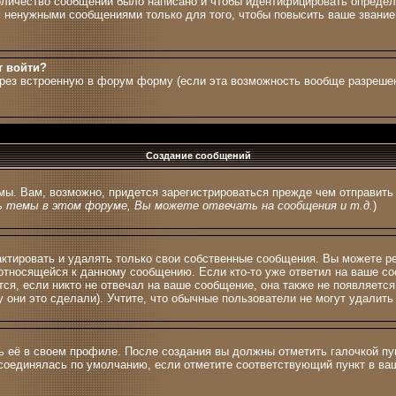
количество сообщений было написано и чтобы идентифицировать опреде
 ненужными сообщениями только для того, чтобы повысить ваше звание,
т войти?
ерез встроенную в форум форму (если эта возможность вообще разрешен
Создание сообщений
мы. Вам, возможно, придется зарегистрироваться прежде чем отправит
 темы в этом форуме, Вы можете отвечать на сообщения и т.д.
)
тировать и удалять только свои собственные сообщения. Вы можете ред
 относящейся к данному сообщению. Если кто-то уже ответил на ваше со
тся, если никто не отвечал на ваше сообщение, она также не появляетс
 они это сделали). Учтите, что обычные пользователи не могут удалить 
ь её в своем профиле. После создания вы должны отметить галочкой п
соединялась по умолчанию, если отметите соответствующий пункт в в