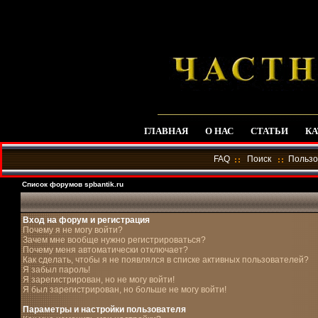
ГЛАВНАЯ
О НАС
СТАТЬИ
КА
FAQ
Поиск
Пользо
Список форумов spbantik.ru
Вход на форум и регистрация
Почему я не могу войти?
Зачем мне вообще нужно регистрироваться?
Почему меня автоматически отключает?
Как сделать, чтобы я не появлялся в списке активных пользователей?
Я забыл пароль!
Я зарегистрирован, но не могу войти!
Я был зарегистрирован, но больше не могу войти!
Параметры и настройки пользователя