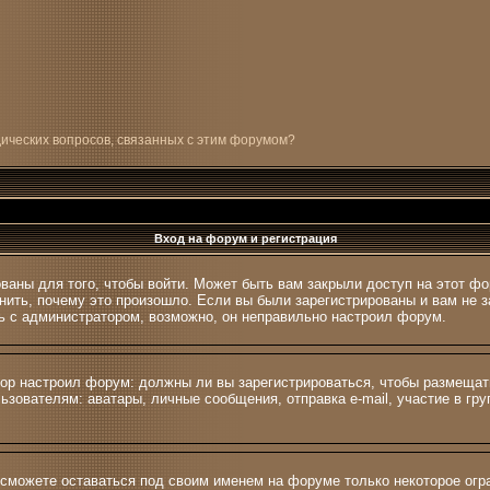
дических вопросов, связанных с этим форумом?
Вход на форум и регистрация
ваны для того, чтобы войти. Может быть вам закрыли доступ на этот фо
ить, почему это произошло. Если вы были зарегистрированы и вам не за
сь с администратором, возможно, он неправильно настроил форум.
атор настроил форум: должны ли вы зарегистрироваться, чтобы размещат
вателям: аватары, личные сообщения, отправка e-mail, участие в групп
 сможете оставаться под своим именем на форуме только некоторое огра