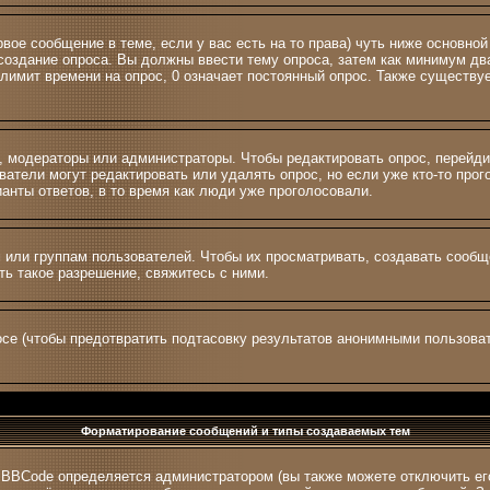
ервое сообщение в теме, если у вас есть на то права) чуть ниже основ
а создание опроса. Вы должны ввести тему опроса, затем как минимум два
лимит времени на опрос, 0 означает постоянный опрос. Также существуе
и, модераторы или администраторы. Чтобы редактировать опрос, перейди
зователи могут редактировать или удалять опрос, но если уже кто-то пр
ианты ответов, в то время как люди уже проголосовали.
ли группам пользователей. Чтобы их просматривать, создавать сообщен
ь такое разрешение, свяжитесь с ними.
се (чтобы предотвратить подтасовку результатов анонимными пользоват
Форматирование сообщений и типы создаваемых тем
 BBCode определяется администратором (вы также можете отключить ег