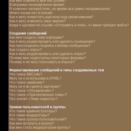
Как мне изменить мои настройки?
В форумах неправильное время!
Я изменил часовой пояс, но время все равно неправильное!
Моего языка нет в списке!
Как я могу поместить картинку под своим именем?
Как я могу изменить свое звание?
Когда я щёлкаю по ссылке «Отправить e-mail», от меня требуют войти?
Создание сообщений
Как мне создать тему в форуме?
Как я могу редактировать или удалить сообщение?
Как присоединить подпись к моему сообщению?
Как создать опрос?
Как я могу редактировать или удалить опрос?
Почему мне недоступны некоторые форумы?
Почему я не могу голосовать в опросе?
Форматирование сообщений и типы создаваемых тем
Что такое BBCode?
Могу ли я использовать HTML?
Что такое смайлики?
Могу ли я вставлять картинки?
Что такое «Объявление»?
Что такое «Прилепленная тема»?
Что значит «Тема закрыта»?
Уровни пользователей и группы
Кто такие администраторы?
Кто такие модераторы?
Что такое группы пользователей?
Как мне вступить в группу?
Как мне стать модератором группы?