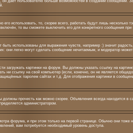
 и >, он даёт пользователю больше возможностей в создании сообщений.
й.
о его использовать, то, скорее всего, работать будут лишь несколько т
включён, то вы сможете выключить его для конкретного сообщения при 
 быть использованы для выражения чувств, например :) значит радость,
их: они легко могут сделать сообщение нечитаемым, и модератор может
сти загружать картинки на форум. Вы должны указать ссылку на картинк
азать ни ссылку на свой компьютер (если, конечно, он не является общед
 защищённых паролем сайтах и т.д. Для отображения картинки в сообщен
 должны прочесть как можно скорее. Объявления всегда находится в с
определяется администратором.
тра форума, и при этом только на первой странице. Обычно они тоже н
ъявлений, вам потребуется необходимый уровень доступа.