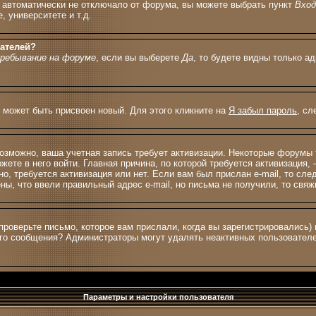
с автоматически не отключало от форума, вы можете выбрать пункт
Вхо
 университете и т.д.
вателей?
ребывание на форуме
, если вы выберете
Да
, то будете видны только а
м может быть присвоен новый. Для этого кликните на
Я забыл пароль
, сл
 возможно, ваша учетная запись требует активизации. Некоторые форумы
жете в него войти. Главная причина, по которой требуется активизация
о, требуется активизация или нет. Если вам был прислан e-mail, то сле
ены, что ввели правильный адрес e-mail, но письма не получили, то св
проверьте письмо, которое вам прислали, когда вы зарегистрировались)
ного сообщения? Администраторы могут удалять неактивных пользовател
Параметры и настройки пользователя