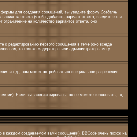
ной формы для создания сообщений, вы увидите форму
Создать
 варианта ответа (чтобы добавить вариант ответа, введите его и
т ограничение на количество вариантов ответа, оно
те к редактированию первого сообщения в теме (оно всегда
оголосовал, то только модераторы или администраторы могут
ия и т.д., вам может потребоваться специальное разрешение.
елями). Если вы зарегистрированы, но не можете голосовать, то,
о в каждом создаваемом вами сообщении). BBCode очень похож на