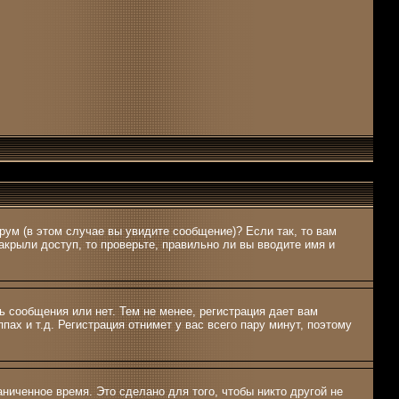
рум (в этом случае вы увидите сообщение)? Если так, то вам
крыли доступ, то проверьте, правильно ли вы вводите имя и
ь сообщения или нет. Тем не менее, регистрация дает вам
ах и т.д. Регистрация отнимет у вас всего пару минут, поэтому
ниченное время. Это сделано для того, чтобы никто другой не