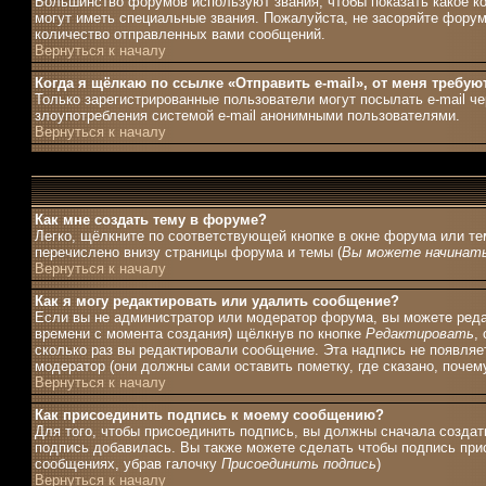
Большинство форумов используют звания, чтобы показать какое 
могут иметь специальные звания. Пожалуйста, не засоряйте форум
количество отправленных вами сообщений.
Вернуться к началу
Когда я щёлкаю по ссылке «Отправить e-mail», от меня требую
Только зарегистрированные пользователи могут посылать e-mail ч
злоупотребления системой e-mail анонимными пользователями.
Вернуться к началу
Как мне создать тему в форуме?
Легко, щёлкните по соответствующей кнопке в окне форума или те
перечислено внизу страницы форума и темы (
Вы можете начинать
Вернуться к началу
Как я могу редактировать или удалить сообщение?
Если вы не администратор или модератор форума, вы можете редак
времени с момента создания) щёлкнув по кнопке
Редактировать
,
сколько раз вы редактировали сообщение. Эта надпись не появляе
модератор (они должны сами оставить пометку, где сказано, почему
Вернуться к началу
Как присоединить подпись к моему сообщению?
Для того, чтобы присоединить подпись, вы должны сначала создат
подпись добавилась. Вы также можете сделать чтобы подпись при
сообщениях, убрав галочку
Присоединить подпись
)
Вернуться к началу