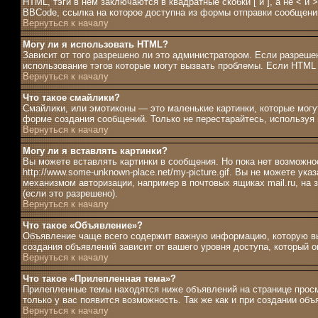
HTML, тэги в нём заключаются в квадратные скобки [ и ], а не <
BBCode, ссылка на которое доступна из формы отправки сообщени
Вернуться к началу
Могу ли я использовать HTML?
Зависит от того разрешено ли это администратором. Если разрешен
использование тэгов которые могут вызвать проблемы. Если HTML 
Вернуться к началу
Что такое смайлики?
Смайлики, или эмотиконы — это маленькие картинки, которые могут
форме создания сообщений. Только не перестарайтесь, используя 
Вернуться к началу
Могу ли я вставлять картинки?
Вы можете вставлять картинки в сообщения. Но пока нет возможно
http://www.some-unknown-place.net/my-picture.gif. Вы не можете ук
механизмом авторизации, например в почтовых ящиках mail.ru, на
(если это разрешено).
Вернуться к началу
Что такое «Объявление»?
Объявление чаще всего содержит важную информацию, которую вы
создания объявлений зависит от вашего уровня доступа, который 
Вернуться к началу
Что такое «Прилепленная тема»?
Прилепленные темы находятся ниже объявлений на странице просмо
только у вас появится возможность. Так же как и при создании об
Вернуться к началу