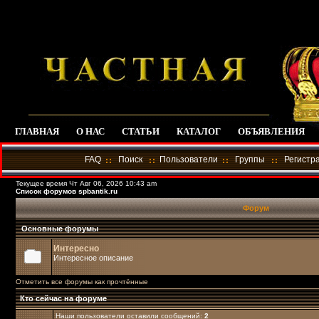
ГЛАВНАЯ
О НАС
СТАТЬИ
КАТАЛОГ
ОБЪЯВЛЕНИЯ
FAQ
Поиск
Пользователи
Группы
Регистр
Текущее время Чт Авг 06, 2026 10:43 am
Список форумов spbantik.ru
Форум
Основные форумы
Интересно
Интересное описание
Отметить все форумы как прочтённые
Кто сейчас на форуме
Наши пользователи оставили сообщений:
2