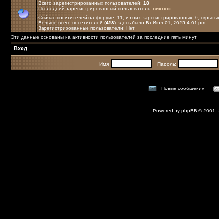
Всего зарегистрированных пользователей:
18
Последний зарегистрированный пользователь:
виктюк
Сейчас посетителей на форуме:
11
, из них зарегистрированных: 0, скрытых
Больше всего посетителей (
423
) здесь было Вт Июл 01, 2025 4:01 pm
Зарегистрированные пользователи: Нет
Эти данные основаны на активности пользователей за последние пять минут
Вход
Имя:
Пароль:
Новые сообщения
Powered by
phpBB
© 2001,