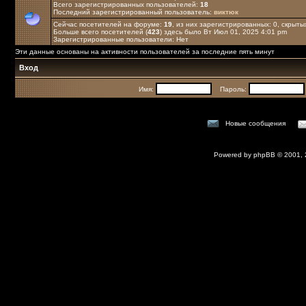
Всего зарегистрированных пользователей:
18
Последний зарегистрированный пользователь:
виктюк
Сейчас посетителей на форуме:
19
, из них зарегистрированных: 0, скрыты
Больше всего посетителей (
423
) здесь было Вт Июл 01, 2025 4:01 pm
Зарегистрированные пользователи: Нет
Эти данные основаны на активности пользователей за последние пять минут
Вход
Имя:
Пароль:
Новые сообщения
Powered by
phpBB
© 2001,