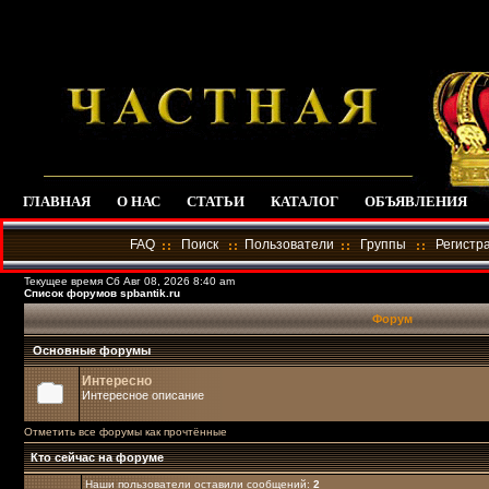
ГЛАВНАЯ
О НАС
СТАТЬИ
КАТАЛОГ
ОБЪЯВЛЕНИЯ
FAQ
Поиск
Пользователи
Группы
Регистр
Текущее время Сб Авг 08, 2026 8:40 am
Список форумов spbantik.ru
Форум
Основные форумы
Интересно
Интересное описание
Отметить все форумы как прочтённые
Кто сейчас на форуме
Наши пользователи оставили сообщений:
2