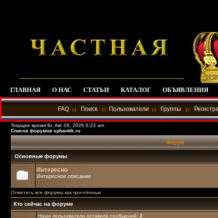
ГЛАВНАЯ
О НАС
СТАТЬИ
КАТАЛОГ
ОБЪЯВЛЕНИЯ
FAQ
Поиск
Пользователи
Группы
Регистр
Текущее время Вс Авг 09, 2026 6:23 am
Список форумов spbantik.ru
Форум
Основные форумы
Интересно
Интересное описание
Отметить все форумы как прочтённые
Кто сейчас на форуме
Наши пользователи оставили сообщений:
2