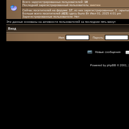
Всего зарегистрированных пользователей:
18
Последний зарегистрированный пользователь:
виктюк
Сейчас посетителей на форуме:
17
, из них зарегистрированных: 0, скрыты
Больше всего посетителей (
423
) здесь было Вт Июл 01, 2025 4:01 pm
Зарегистрированные пользователи: Нет
Эти данные основаны на активности пользователей за последние пять минут
Вход
Имя:
Пароль:
Новые сообщения
Powered by
phpBB
© 2001,