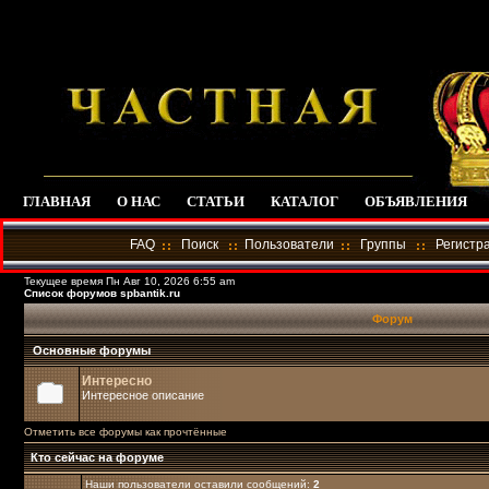
ГЛАВНАЯ
О НАС
СТАТЬИ
КАТАЛОГ
ОБЪЯВЛЕНИЯ
FAQ
Поиск
Пользователи
Группы
Регистр
Текущее время Пн Авг 10, 2026 6:55 am
Список форумов spbantik.ru
Форум
Основные форумы
Интересно
Интересное описание
Отметить все форумы как прочтённые
Кто сейчас на форуме
Наши пользователи оставили сообщений:
2