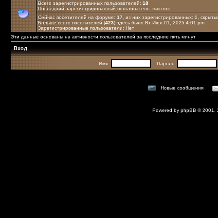
Всего зарегистрированных пользователей:
18
Последний зарегистрированный пользователь:
виктюк
Сейчас посетителей на форуме:
17
, из них зарегистрированных: 0, скрыты
Больше всего посетителей (
423
) здесь было Вт Июл 01, 2025 4:01 pm
Зарегистрированные пользователи: Нет
Эти данные основаны на активности пользователей за последние пять минут
Вход
Имя:
Пароль:
Новые сообщения
Powered by
phpBB
© 2001,