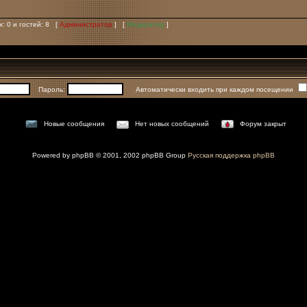
х: 0 и гостей: 8 [
Администратор
] [
Модератор
]
Пароль:
Автоматически входить при каждом посещении
Новые сообщения
Нет новых сообщений
Форум закрыт
Powered by
phpBB
© 2001, 2002 phpBB Group
Русская поддержка phpBB