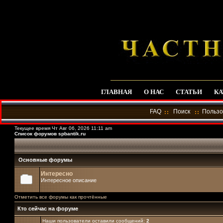
ГЛАВНАЯ
О НАС
СТАТЬИ
КА
FAQ
Поиск
Пользо
Текущее время Чт Авг 06, 2026 11:11 am
Список форумов spbantik.ru
Основные форумы
Интересно
Интересное описание
Отметить все форумы как прочтённые
Кто сейчас на форуме
Наши пользователи оставили сообщений:
2