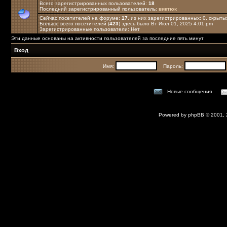
Всего зарегистрированных пользователей:
18
Последний зарегистрированный пользователь:
виктюк
Сейчас посетителей на форуме:
17
, из них зарегистрированных: 0, скрыты
Больше всего посетителей (
423
) здесь было Вт Июл 01, 2025 4:01 pm
Зарегистрированные пользователи: Нет
Эти данные основаны на активности пользователей за последние пять минут
Вход
Имя:
Пароль:
Новые сообщения
Powered by
phpBB
© 2001,