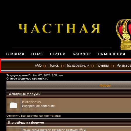
ГЛАВНАЯ
О НАС
СТАТЬИ
КАТАЛОГ
ОБЪЯВЛЕНИЯ
FAQ
Поиск
Пользователи
Группы
Регистр
Текущее время Пт Авг 07, 2026 2:39 am
Список форумов spbantik.ru
Форум
Основные форумы
Интересно
Интересное описание
Отметить все форумы как прочтённые
Кто сейчас на форуме
Наши пользователи оставили сообщений:
2