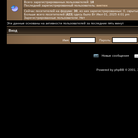
Всего зарегистрированных пользователей:
18
Последний зарегистрированный пользователь:
виктюк
Сейчас посетителей на форуме:
30
, из них зарегистрированных: 0, скрыты
Больше всего посетителей (
423
) здесь было Вт Июл 01, 2025 4:01 pm
Зарегистрированные пользователи: Нет
Эти данные основаны на активности пользователей за последние пять минут
Вход
Имя:
Пароль:
Новые сообщения
Powered by
phpBB
© 2001,