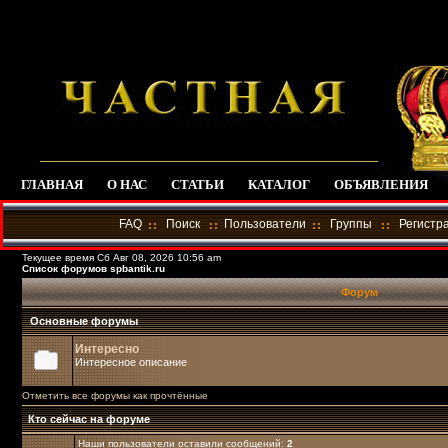
ГЛАВНАЯ
О НАС
СТАТЬИ
КАТАЛОГ
ОБЪЯВЛЕНИЯ
FAQ
Поиск
Пользователи
Группы
Регистр
Текущее время Сб Авг 08, 2026 10:56 am
Список форумов spbantik.ru
Форум
Основные форумы
Интересно
Интересное описание
Отметить все форумы как прочтённые
Кто сейчас на форуме
Наши пользователи оставили сообщений:
2