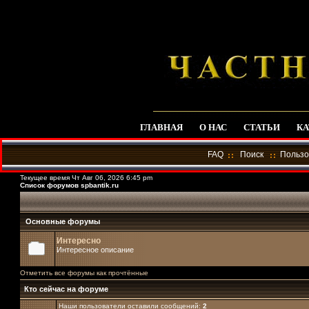
ГЛАВНАЯ
О НАС
СТАТЬИ
КА
FAQ
Поиск
Пользо
Текущее время Чт Авг 06, 2026 6:45 pm
Список форумов spbantik.ru
Основные форумы
Интересно
Интересное описание
Отметить все форумы как прочтённые
Кто сейчас на форуме
Наши пользователи оставили сообщений:
2