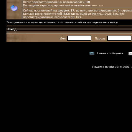
Всего зарегистрированных пользователей:
18
Последний зарегистрированный пользователь:
виктюк
Сейчас посетителей на форуме:
17
, из них зарегистрированных: 0, скрыты
Больше всего посетителей (
423
) здесь было Вт Июл 01, 2025 4:01 pm
Зарегистрированные пользователи: Нет
Эти данные основаны на активности пользователей за последние пять минут
Вход
Имя:
Пароль:
Новые сообщения
Powered by
phpBB
© 2001,