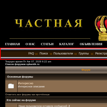
ГЛАВНАЯ
О НАС
СТАТЬИ
КАТАЛОГ
ОБЪЯВЛЕНИЯ
FAQ
Поиск
Пользователи
Группы
Регистр
Текущее время Пт Авг 07, 2026 6:22 am
Список форумов spbantik.ru
Форум
Основные форумы
Интересно
Интересное описание
Отметить все форумы как прочтённые
Кто сейчас на форуме
Наши пользователи оставили сообщений:
2