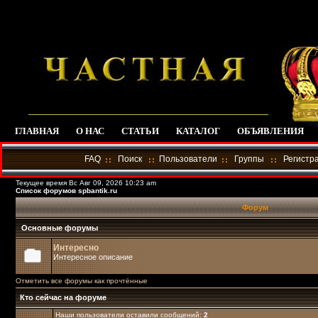
ГЛАВНАЯ
О НАС
СТАТЬИ
КАТАЛОГ
ОБЪЯВЛЕНИЯ
FAQ
Поиск
Пользователи
Группы
Регистр
Текущее время Вс Авг 09, 2026 10:23 am
Список форумов spbantik.ru
Форум
Основные форумы
Интересно
Интересное описание
Отметить все форумы как прочтённые
Кто сейчас на форуме
Наши пользователи оставили сообщений:
2