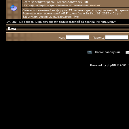
Всего зарегистрированных пользователей:
18
Последний зарегистрированный пользователь:
виктюк
Сейчас посетителей на форуме:
21
, из них зарегистрированных: 0, скрыты
Больше всего посетителей (
423
) здесь было Вт Июл 01, 2025 4:01 pm
Зарегистрированные пользователи: Нет
Эти данные основаны на активности пользователей за последние пять минут
Вход
Имя:
Пароль:
Новые сообщения
Powered by
phpBB
© 2001,