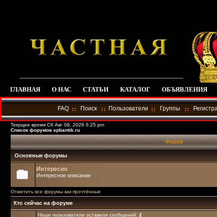
ГЛАВНАЯ
О НАС
СТАТЬИ
КАТАЛОГ
ОБЪЯВЛЕНИЯ
FAQ
Поиск
Пользователи
Группы
Регистр
Текущее время Сб Авг 08, 2026 6:25 pm
Список форумов spbantik.ru
Форум
Основные форумы
Интересно
Интересное описание
Отметить все форумы как прочтённые
Кто сейчас на форуме
Наши пользователи оставили сообщений:
2