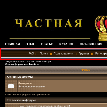
ГЛАВНАЯ
О НАС
СТАТЬИ
КАТАЛОГ
ОБЪЯВЛЕНИЯ
FAQ
Поиск
Пользователи
Группы
Регистр
Текущее время Сб Авг 08, 2026 4:04 pm
Список форумов spbantik.ru
Форум
Основные форумы
Интересно
Интересное описание
Отметить все форумы как прочтённые
Кто сейчас на форуме
Наши пользователи оставили сообщений:
2