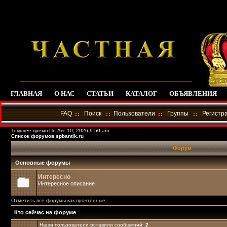
ГЛАВНАЯ
О НАС
СТАТЬИ
КАТАЛОГ
ОБЪЯВЛЕНИЯ
FAQ
Поиск
Пользователи
Группы
Регистр
Текущее время Пн Авг 10, 2026 9:50 am
Список форумов spbantik.ru
Форум
Основные форумы
Интересно
Интересное описание
Отметить все форумы как прочтённые
Кто сейчас на форуме
Наши пользователи оставили сообщений:
2