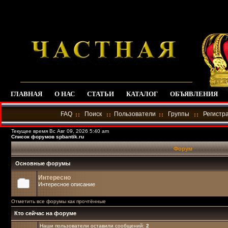
ГЛАВНАЯ
О НАС
СТАТЬИ
КАТАЛОГ
ОБЪЯВЛЕНИЯ
FAQ
Поиск
Пользователи
Группы
Регистр
Текущее время Вс Авг 09, 2026 5:40 am
Список форумов spbantik.ru
Форум
Основные форумы
Интересно
Интересное описание
Отметить все форумы как прочтённые
Кто сейчас на форуме
Наши пользователи оставили сообщений:
2