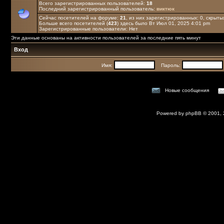
Всего зарегистрированных пользователей:
18
Последний зарегистрированный пользователь:
виктюк
Сейчас посетителей на форуме:
21
, из них зарегистрированных: 0, скрыты
Больше всего посетителей (
423
) здесь было Вт Июл 01, 2025 4:01 pm
Зарегистрированные пользователи: Нет
Эти данные основаны на активности пользователей за последние пять минут
Вход
Имя:
Пароль:
Новые сообщения
Powered by
phpBB
© 2001,