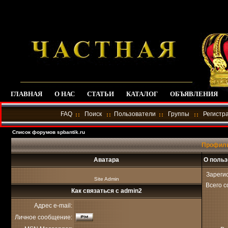
ГЛАВНАЯ
О НАС
СТАТЬИ
КАТАЛОГ
ОБЪЯВЛЕНИЯ
FAQ
Поиск
Пользователи
Группы
Регистр
Список форумов spbantik.ru
Профиль
Аватара
О польз
Зареги
Site Admin
Всего 
Как связаться с admin2
Адрес e-mail:
Личное сообщение: