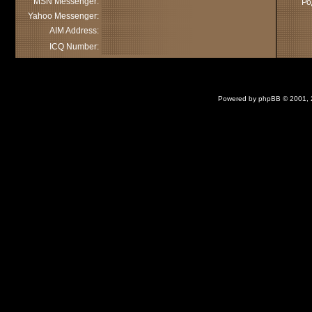
MSN Messenger:
Ро
Yahoo Messenger:
AIM Address:
ICQ Number:
Powered by
phpBB
© 2001,