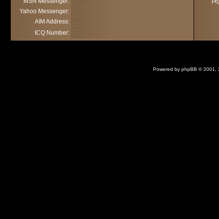
MSN Messenger:
Ро
Yahoo Messenger:
AIM Address:
ICQ Number:
Powered by
phpBB
© 2001,