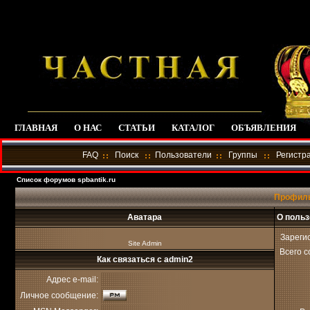
ГЛАВНАЯ
О НАС
СТАТЬИ
КАТАЛОГ
ОБЪЯВЛЕНИЯ
FAQ
Поиск
Пользователи
Группы
Регистр
Список форумов spbantik.ru
Профиль
Аватара
О польз
Зареги
Site Admin
Всего 
Как связаться с admin2
Адрес e-mail:
Личное сообщение: