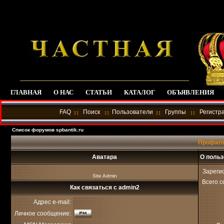
ГЛАВНАЯ
О НАС
СТАТЬИ
КАТАЛОГ
ОБЪЯВЛЕНИЯ
FAQ
Поиск
Пользователи
Группы
Регистр
Список форумов spbantik.ru
Профиль
Аватара
О польз
Зареги
Site Admin
Всего 
Как связаться с admin2
Адрес e-mail:
Личное сообщение: