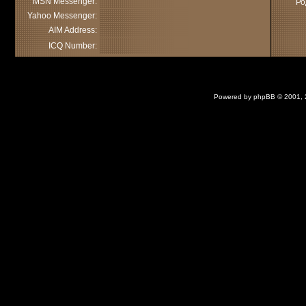
MSN Messenger:
Ро
Yahoo Messenger:
AIM Address:
ICQ Number:
Powered by
phpBB
© 2001,