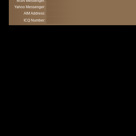
MSN Messenger:
Yahoo Messenger:
AIM Address:
ICQ Number: