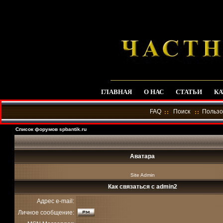
ГЛАВНАЯ
О НАС
СТАТЬИ
КА
FAQ
Поиск
Пользо
Список форумов spbantik.ru
Аватара
Site Admin
Как связаться с admin2
Адрес e-mail:
Личное сообщение: