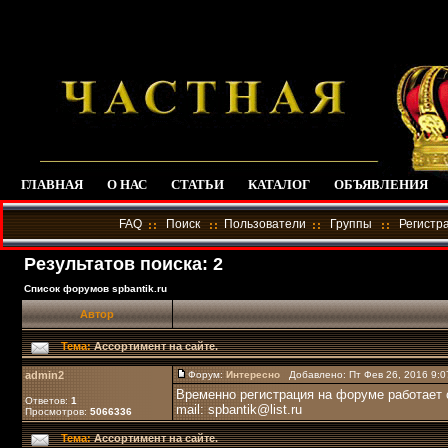
ГЛАВНАЯ
О НАС
СТАТЬИ
КАТАЛОГ
ОБЪЯВЛЕНИЯ
FAQ
Поиск
Пользователи
Группы
Регистр
Результатов поиска: 2
Список форумов spbantik.ru
Автор
Тема:
Ассортимент на сайте.
admin2
Форум:
Интересно
Добавлено: Пт Фев 26, 2016 9:
Временно регистрация на форуме работает с
Ответов:
1
mail: spbantik@list.ru
Просмотров:
5066336
Тема:
Ассортимент на сайте.