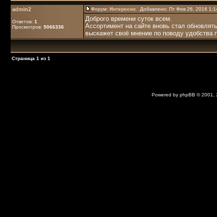
admin2
Форум:
Интересно
Добавлено: Пт Фев 26, 2016 1:
Доброго времени суток всем.
Ответов:
1
Ассортимент на сайте вновь стал обновлят
Просмотров:
5066336
выскажет своё мнение по поводу удобства п
Страница
1
из
1
Powered by
phpBB
© 2001,