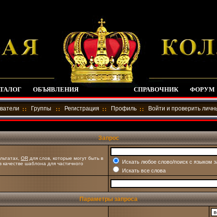
ТАЛОГ
ОБЪЯВЛЕНИЯ
СПРАВОЧНИК
ФОРУМ
ватели
Группы
Регистрация
Профиль
Войти и проверить лич
Запрос
льтатах,
OR
для слов, которые могут быть в
Искать любое слово/поиск с языком 
 в качестве шаблона для частичного
Искать все слова
Параметры запроса