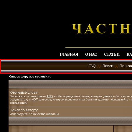
ГЛАВНАЯ
О НАС
СТАТЬИ
КА
FAQ
Поиск
Пользо
Список форумов spbantik.ru
Ключевые слова:
Вы можете использовать
AND
чтобы определить слова, которые должны быть в резу
результатах, и
NOT
для слов, которых в результатах быть не должно. Используйте *
совпадения.
Поиск по автору:
Используйте * в качестве шаблона