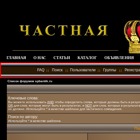
ГЛАВНАЯ
О НАС
СТАТЬИ
КАТАЛОГ
ОБЪЯВЛЕНИЯ
FAQ
Поиск
Пользователи
Группы
Регистр
Список форумов spbantik.ru
Ключевые слова:
Вы можете использовать
AND
чтобы определить слова, которые должны быть в резул
OR
для слов, которые могут быть в результатах, и
NOT
для слов, которых в результат
не должно. Используйте * в качестве шаблона для частичного совпадения.
Поиск по автору:
Используйте * в качестве шаблона
Па