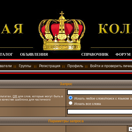
ТАЛОГ
ОБЪЯВЛЕНИЯ
СПРАВОЧНИК
ФОРУМ
ватели
Группы
Регистрация
Профиль
Войти и проверить лич
Запрос
льтатах,
OR
для слов, которые могут быть в
Искать любое слово/поиск с языком 
 в качестве шаблона для частичного
Искать все слова
Параметры запроса