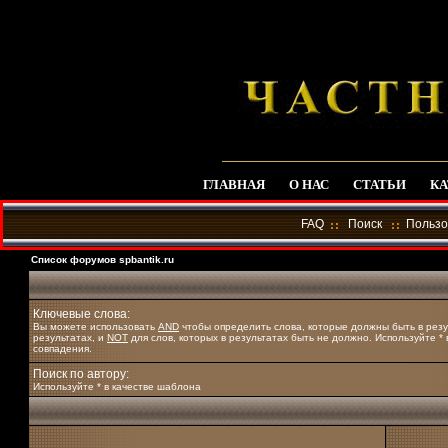
ГЛАВНАЯ
О НАС
СТАТЬИ
КА
FAQ
Поиск
Пользо
Список форумов spbantik.ru
Ключевые слова:
Вы можете использовать
AND
чтобы определить слова, которые должны быть в резу
результатах, и
NOT
для слов, которых в результатах быть не должно. Используйте *
совпадения.
Поиск по автору:
Используйте * в качестве шаблона