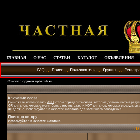
ГЛАВНАЯ
О НАС
СТАТЬИ
КАТАЛОГ
ОБЪЯВЛЕНИЯ
FAQ
Поиск
Пользователи
Группы
Регистр
Список форумов spbantik.ru
Ключевые слова:
Вы можете использовать
AND
чтобы определить слова, которые должны быть в резул
OR
для слов, которые могут быть в результатах, и
NOT
для слов, которых в результат
не должно. Используйте * в качестве шаблона для частичного совпадения.
Поиск по автору:
Используйте * в качестве шаблона
Па