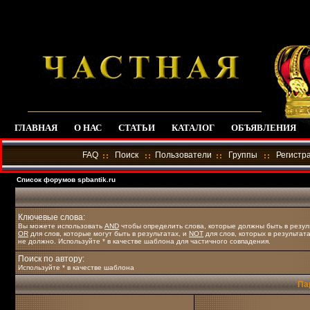
ГЛАВНАЯ
О НАС
СТАТЬИ
КАТАЛОГ
ОБЪЯВЛЕНИЯ
FAQ
Поиск
Пользователи
Группы
Регистр
Список форумов spbantik.ru
Ключевые слова:
Вы можете использовать
AND
чтобы определить слова, которые должны быть в резул
OR
для слов, которые могут быть в результатах, и
NOT
для слов, которых в результат
не должно. Используйте * в качестве шаблона для частичного совпадения.
Поиск по автору:
Используйте * в качестве шаблона
Па