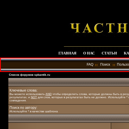
ГЛАВНАЯ
О НАС
СТАТЬИ
КА
FAQ
Поиск
Пользо
Список форумов spbantik.ru
Ключевые слова:
Вы можете использовать
AND
чтобы определить слова, которые должны быть в резу
результатах, и
NOT
для слов, которых в результатах быть не должно. Используйте *
совпадения.
Поиск по автору:
Используйте * в качестве шаблона