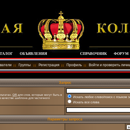
ТАЛОГ
ОБЪЯВЛЕНИЯ
СПРАВОЧНИК
ФОРУМ
ватели
Группы
Регистрация
Профиль
Войти и проверить лич
Запрос
льтатах,
OR
для слов, которые могут быть в
Искать любое слово/поиск с языком 
 в качестве шаблона для частичного
Искать все слова
Параметры запроса