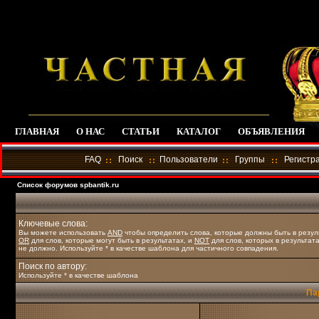
ГЛАВНАЯ
О НАС
СТАТЬИ
КАТАЛОГ
ОБЪЯВЛЕНИЯ
FAQ
Поиск
Пользователи
Группы
Регистр
Список форумов spbantik.ru
Ключевые слова:
Вы можете использовать
AND
чтобы определить слова, которые должны быть в резул
OR
для слов, которые могут быть в результатах, и
NOT
для слов, которых в результат
не должно. Используйте * в качестве шаблона для частичного совпадения.
Поиск по автору:
Используйте * в качестве шаблона
Па