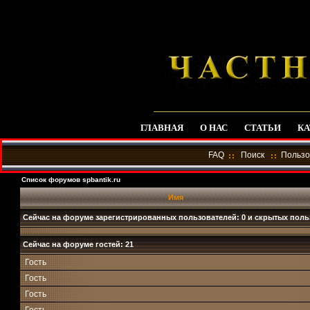
ГЛАВНАЯ
О НАС
СТАТЬИ
КА
FAQ
Поиск
Пользо
Список форумов spbantik.ru
Имя
Сейчас на форуме зарегистрированных пользователей: 0 и скрытых поль
Сейчас на форуме гостей: 21
Гость
Гость
Гость