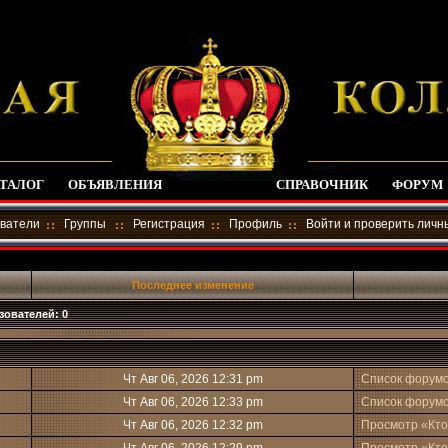
ТАЛОГ
ОБЪЯВЛЕНИЯ
СПРАВОЧНИК
ФОРУМ
ватели
Группы
Регистрация
Профиль
Войти и проверить лич
Последнее изменение
зователей: 0
Чт Авг 06, 2026 12:31 pm
Список форум
Чт Авг 06, 2026 12:33 pm
Список форум
Чт Авг 06, 2026 12:32 pm
Просмотр «Кто