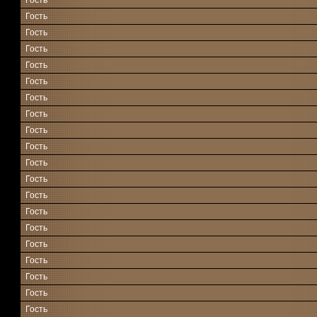
Гость
Гость
Гость
Гость
Гость
Гость
Гость
Гость
Гость
Гость
Гость
Гость
Гость
Гость
Гость
Гость
Гость
Гость
Гость
Гость