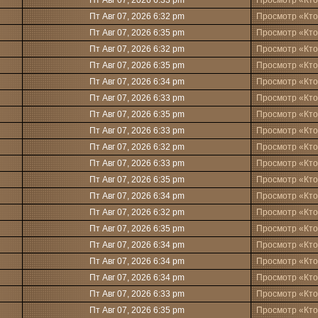
Пт Авг 07, 2026 6:33 pm
Просмотр «Кто
Пт Авг 07, 2026 6:32 pm
Просмотр «Кто
Пт Авг 07, 2026 6:35 pm
Просмотр «Кто
Пт Авг 07, 2026 6:32 pm
Просмотр «Кто
Пт Авг 07, 2026 6:35 pm
Просмотр «Кто
Пт Авг 07, 2026 6:34 pm
Просмотр «Кто
Пт Авг 07, 2026 6:33 pm
Просмотр «Кто
Пт Авг 07, 2026 6:35 pm
Просмотр «Кто
Пт Авг 07, 2026 6:33 pm
Просмотр «Кто
Пт Авг 07, 2026 6:32 pm
Просмотр «Кто
Пт Авг 07, 2026 6:33 pm
Просмотр «Кто
Пт Авг 07, 2026 6:35 pm
Просмотр «Кто
Пт Авг 07, 2026 6:34 pm
Просмотр «Кто
Пт Авг 07, 2026 6:32 pm
Просмотр «Кто
Пт Авг 07, 2026 6:35 pm
Просмотр «Кто
Пт Авг 07, 2026 6:34 pm
Просмотр «Кто
Пт Авг 07, 2026 6:34 pm
Просмотр «Кто
Пт Авг 07, 2026 6:34 pm
Просмотр «Кто
Пт Авг 07, 2026 6:33 pm
Просмотр «Кто
Пт Авг 07, 2026 6:35 pm
Просмотр «Кто