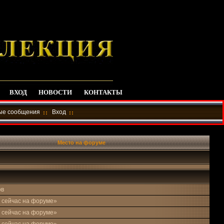
ВХОД
НОВОСТИ
КОНТАКТЫ
ные сообщения
Вход
Место на форуме
ов
 сейчас на форуме»
 сейчас на форуме»