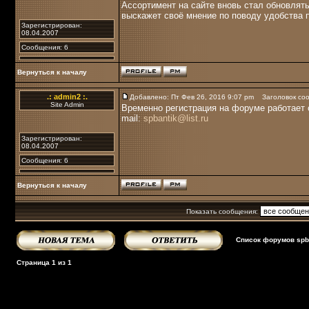
Ассортимент на сайте вновь стал обновлят
выскажет своё мнение по поводу удобства 
Зарегистрирован:
08.04.2007
Сообщения: 6
Вернуться к началу
.: admin2 :.
Добавлено: Пт Фев 26, 2016 9:07 pm
Заголовок соо
Site Admin
Временно регистрация на форуме работает с
mail:
spbantik@list.ru
Зарегистрирован:
08.04.2007
Сообщения: 6
Вернуться к началу
Показать сообщения:
Список форумов spba
Страница
1
из
1