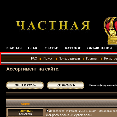
ГЛАВНАЯ
О НАС
СТАТЬИ
КАТАЛОГ
ОБЪЯВЛЕНИЯ
FAQ
Поиск
Пользователи
Группы
Регистр
Ассортимент на сайте.
Список форумов spba
Автор
.: admin2 :.
Добавлено: Пт Фев 26, 2016 1:14 am
Заголовок соо
Site Admin
Доброго времени суток всем.