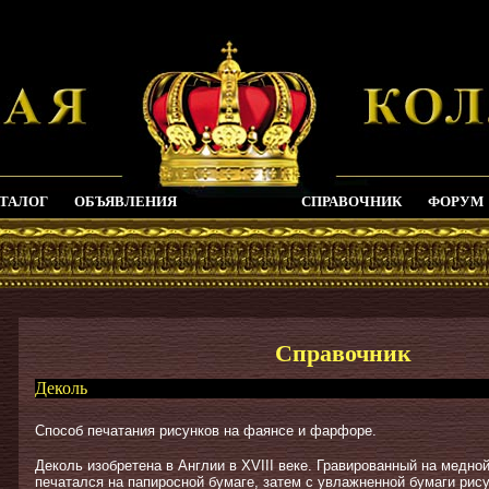
ТАЛОГ
ОБЪЯВЛЕНИЯ
СПРАВОЧНИК
ФОРУМ
Справочник
Деколь
Способ печатания рисунков на фаянсе и фарфоре.
Деколь изобретена в Англии в XVIII веке. Гравированный на медно
печатался на папиросной бумаге, затем с увлажненной бумаги рис