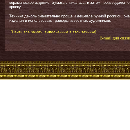
керамическое изделие. Бумага снималась, и затем производился 
краску.
Техника деколь значительно проще и дешевле ручной росписи, он
изделия и использовать гравюры известных художников.
[Найти все работы выполненные в этой технике]
E-mail для связ