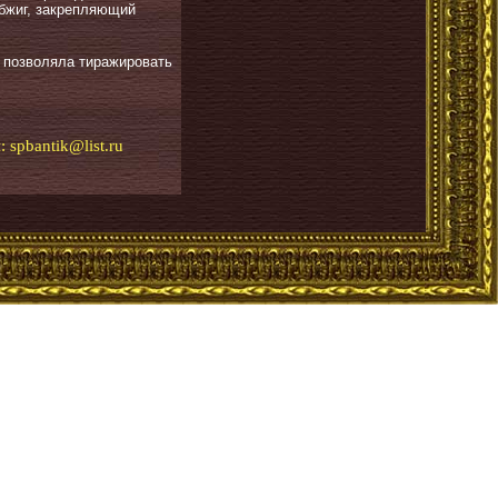
обжиг, закрепляющий
а позволяла тиражировать
и:
spbantik@list.ru