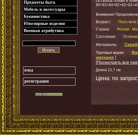
Осталось только 6 ложек
Предметы быта
80+83+84+82+82+82=49
Мебель и аксессуары
Внимание! Предложени
Букинистика
Возраст:
Посл.четв.1
Ювелирные изделия
Страна:
Россия . Мо
Военная атрибутика
Состояние:
Отличн
Сереб
Материалы:
Искать
Фи
Торговые марки:
империя ]
[Посмотреть все пре
вход
Длина 21,7 см.
Цена: по запрос
регистрация
_