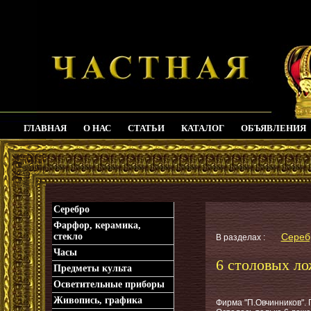
ГЛАВНАЯ
О НАС
СТАТЬИ
КАТАЛОГ
ОБЪЯВЛЕНИЯ
_
Серебро
Фарфор, керамика,
стекло
Серебр
В разделах :
Часы
6 столовых ло
Предметы культа
Осветительные приборы
Живопись, графика
Фирма "П.Овчинников". 