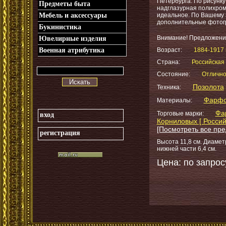
Петербурга. По рисунку
Предметы быта
надглазурная полихром
Мебель и аксессуары
идеальное. По Вашему
дополнительные фотог
Букинистика
Внимание! Предложени
Ювелирные изделия
Военная атрибутика
Возраст:
1884-1917 
Страна:
Российская 
Состояние:
Отличн
Искать
Позолота
Техника:
Фарф
Материалы:
Фа
Торговые марки:
вход
Корниловых [ Россий
[Посмотреть все пре
регистрация
Высота 11,8 см. Диаметр
нижней части 6,4 см.
Цена: по запрос
_