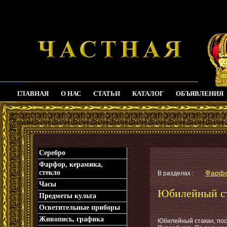
ГЛАВНАЯ
О НАС
СТАТЬИ
КАТАЛОГ
ОБЪЯВЛЕНИЯ
_
Серебро
Фарфор, керамика,
стекло
Фарфор
В разделах :
Часы
Юбилейный ст
Предметы культа
Осветительные приборы
Живопись, графика
Юбилейный стакан, по