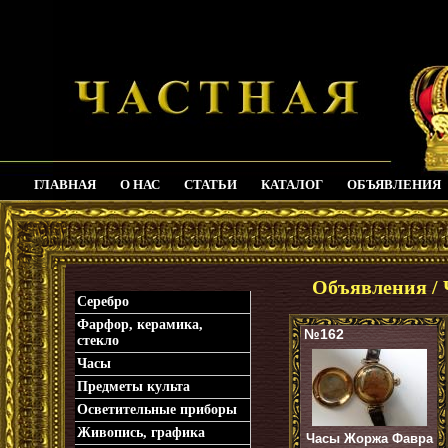
ГЛАВНАЯ
О НАС
СТАТЬИ
КАТАЛОГ
ОБЪЯВЛЕНИЯ
_
Объявления / 
Серебро
Фарфор, керамика,
№162
стекло
Часы
Предметы культа
Осветительные приборы
Живопись, графика
Часы Жоржа Фавра